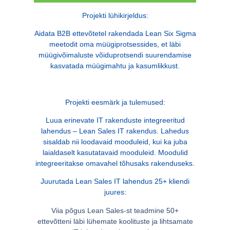
Projekti lühikirjeldus:
Aidata B2B ettevõtetel rakendada Lean Six Sigma
meetodit oma müügiprotsessides, et läbi
müügivõimaluste võiduprotsendi suurendamise
kasvatada müügimahtu ja kasumlikkust.
Projekti eesmärk ja tulemused:
Luua erinevate IT rakenduste integreeritud
lahendus – Lean Sales IT rakendus. Lahedus
sisaldab nii loodavaid mooduleid, kui ka juba
laialdaselt kasutatavaid mooduleid. Moodulid
integreeritakse omavahel tõhusaks rakenduseks.
Juurutada Lean Sales IT lahendus 25+ kliendi
juures:
Viia põgus Lean Sales-st teadmine 50+
ettevõtteni läbi lühemate koolituste ja lihtsamate