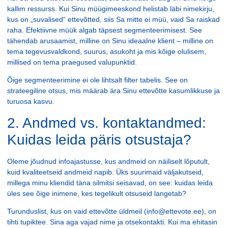
kallim ressurss. Kui Sinu müügimeeskond helistab läbi nimekirju,
kus on „suvalised“ ettevõtted, siis Sa mitte ei müü, vaid Sa raiskad
raha. Efektiivne müük algab täpsest segmenteerimisest. See
tähendab arusaamist, milline on Sinu ideaalne klient – milline on
tema tegevusvaldkond, suurus, asukoht ja mis kõige olulisem,
millised on tema praegused valupunktid.
Õige segmenteerimine ei ole lihtsalt filter tabelis. See on
strateegiline otsus, mis määrab ära Sinu ettevõtte kasumlikkuse ja
turuosa kasvu.
2. Andmed vs. kontaktandmed:
Kuidas leida päris otsustaja?
Oleme jõudnud infoajastusse, kus andmeid on näiliselt lõputult,
kuid kvaliteetseid andmeid napib. Üks suurimaid väljakutseid,
millega minu kliendid täna silmitsi seisavad, on see: kuidas leida
üles see õige inimene, kes tegelikult otsuseid langetab?
Turunduslist, kus on vaid ettevõtte üldmeil (info@ettevote.ee), on
tihti tupiktee. Sina aga vajad nime ja otsekontakti. Kui ma ehitasin