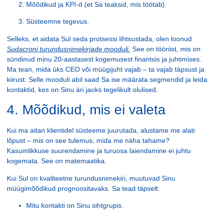
Mõõdikud ja KPI-d
(et Sa teaksid, mis töötab).
Süsteemne tegevus.
Selleks, et aidata Sul seda protsessi lihtsustada, olen loonud
Sudacroni turundusnimekirjade mooduli
.
See on tööriist, mis on
sündinud minu 20-aastasest kogemusest finantsis ja juhtimises.
Ma tean, mida üks CEO või müügijuht vajab – ta vajab täpsust ja
kiirust. Selle mooduli abil saad Sa ise määrata segmendid ja leida
kontaktid, kes on Sinu äri jaoks tegelikult olulised.
4. Mõõdikud, mis ei valeta
Kui ma aitan klientidel süsteeme juurutada, alustame me alati
lõpust – mis on see tulemus, mida me näha tahame?
Kasumlikkuse suurendamine ja turuosa laiendamine ei juhtu
kogemata. See on matemaatika.
Kui Sul on kvaliteetne turundusnimekiri, muutuvad Sinu
müügimõõdikud prognoositavaks. Sa tead täpselt:
Mitu kontakti on Sinu sihtgrupis.