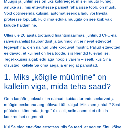
Müügis ja juhtimises on üks kuldreegel, mis ei muutu kunagi:
ainuke asi, mis ettevõttesse päriselt raha sisse toob, on müük.
Võid optimeerida kulusid, automatiseerida ladu või lihvida
protsesse lõputult, kuid ilma eduka müügita on see kõik vaid
kulude haldamine.
Olles üle 20 aasta töötanud finantsmaailmas, juhtinud CFO-na
rahvusvahelist kaubandust ja tüürinud viit erinevat ettevõtet
tegevjuhina, olen näinud ühte korduvat mustrit. Paljud ettevõtted
eeldavad, et kui neil on hea toode, siis kliendid tulevad ise.
Tegelikkuses algab edu aga hoopis varem – sealt, kus Sina
otsustad, kellele Sa oma aega ja energiat panustad.
1. Miks „kõigile müümine“ on
kalleim viga, mida teha saad?
Oma karjääri jooksul olen näinud, kuidas turunduseelarved ja
müügimeeskonna aeg põlevad tühikäigul. Miks see juhtub? Sest
püütakse kõnetada „turgu“ üldiselt, selle asemel et sihtida
konkreetset segmenti.
Kui Sa oled ettevõtte eesotsas, siis Sa tead, et aeg on Sinu kõige