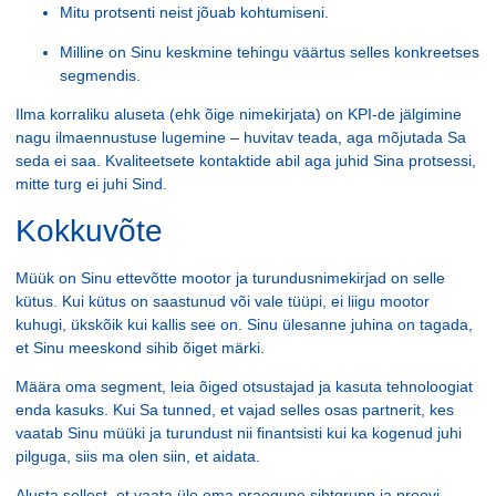
Mitu protsenti neist jõuab kohtumiseni.
Milline on Sinu keskmine tehingu väärtus selles konkreetses
segmendis.
Ilma korraliku aluseta (ehk õige nimekirjata) on KPI-de jälgimine
nagu ilmaennustuse lugemine – huvitav teada, aga mõjutada Sa
seda ei saa. Kvaliteetsete kontaktide abil aga juhid Sina protsessi,
mitte turg ei juhi Sind.
Kokkuvõte
Müük on Sinu ettevõtte mootor ja turundusnimekirjad on selle
kütus. Kui kütus on saastunud või vale tüüpi, ei liigu mootor
kuhugi, ükskõik kui kallis see on. Sinu ülesanne juhina on tagada,
et Sinu meeskond sihib õiget märki.
Määra oma segment, leia õiged otsustajad ja kasuta tehnoloogiat
enda kasuks. Kui Sa tunned, et vajad selles osas partnerit, kes
vaatab Sinu müüki ja turundust nii finantsisti kui ka kogenud juhi
pilguga, siis ma olen siin, et aidata.
Alusta sellest, et vaata üle oma praegune sihtgrupp ja proovi,