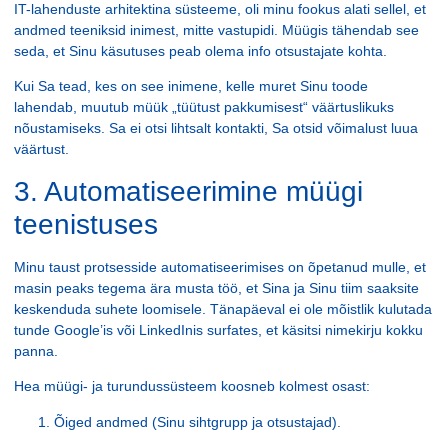
IT-lahenduste arhitektina süsteeme, oli minu fookus alati sellel, et
andmed teeniksid inimest, mitte vastupidi. Müügis tähendab see
seda, et Sinu käsutuses peab olema info otsustajate kohta.
Kui Sa tead, kes on see inimene, kelle muret Sinu toode
lahendab, muutub müük „tüütust pakkumisest“ väärtuslikuks
nõustamiseks. Sa ei otsi lihtsalt kontakti, Sa otsid võimalust luua
väärtust.
3. Automatiseerimine müügi
teenistuses
Minu taust protsesside automatiseerimises on õpetanud mulle, et
masin peaks tegema ära musta töö, et Sina ja Sinu tiim saaksite
keskenduda suhete loomisele. Tänapäeval ei ole mõistlik kulutada
tunde Google’is või LinkedInis surfates, et käsitsi nimekirju kokku
panna.
Hea müügi- ja turundussüsteem koosneb kolmest osast:
Õiged andmed
(Sinu sihtgrupp ja otsustajad).